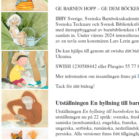
GE BARNEN HOPP – GE DEM BÖCKE
IBBY Sverige, Svenska Barnboksakademin
Svenska Tecknare och Svensk Biblioteksföre
med återuppbyggnad av barnbiblioteken i U
samlats in. Under vårens 2024 intensifier
av en tavla som konstnären Lars Lerin gen
Du kan hjälpa till genom att swisha ditt bi
Ukraina.
SWISH 1230588442 eller Plusgiro 55 77 8
Mer information om insamlingen finns på
Tack för ditt bidrag!
Utställningen En hyllning till b
Utställningen
En hyllning till barnboken
ha
utställningen nu på 22 språk: svenska, fins
samiska (nordsamiska), engelska, franska, 
ungerska, serbiska, rumänska, nederländska,
persiska. Alla versioner finns fritt tillgäng