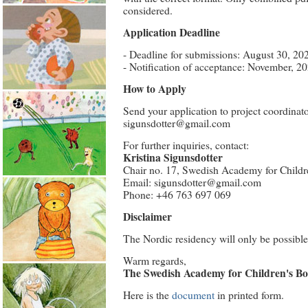
considered.
Application Deadline
- Deadline for submissions: August 30, 20
- Notification of acceptance: November, 20
How to Apply
Send your application to project coordinato
sigunsdotter@gmail.com
For further inquiries, contact:
Kristina Sigunsdotter
Chair no. 17, Swedish Academy for Childr
Email: sigunsdotter@gmail.com
Phone: +46 763 697 069
Disclaimer
The Nordic residency will only be possible 
Warm regards,
The Swedish Academy for Children's B
Here is the
document
in printed form.