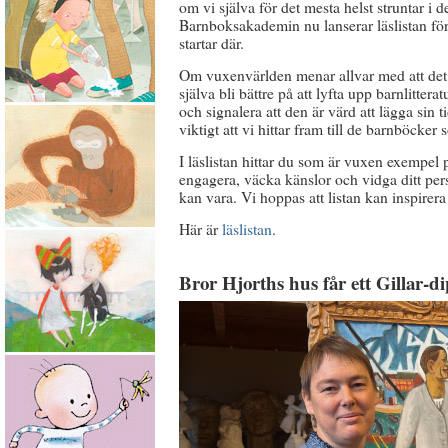
om vi själva för det mesta helst struntar i 
Barnboksakademin nu lanserar läslistan för 
startar där.
Om vuxenvärlden menar allvar med att det är
själva bli bättre på att lyfta upp barnlitter
och signalera att den är värd att lägga sin 
viktigt att vi hittar fram till de barnböcke
I läslistan hittar du som är vuxen exempel
engagera, väcka känslor och vidga ditt per
kan vara. Vi hoppas att listan kan inspirer
Här är
läslistan
.
Bror Hjorths hus får ett Gillar-d