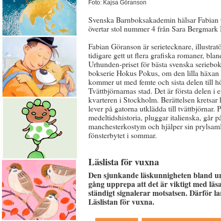
Foto: Kajsa Göranson
Svenska Barnboksakademin hälsar Fabian
övertar stol nummer 4 från Sara Bergmark 
Fabian Göranson är serietecknare, illustrat
tidigare gett ut flera grafiska romaner, 
Urhunden-priset för bästa svenska seriebok
bokserie Hokus Pokus, om den lilla häxan I
kommer ut med femte och sista delen till h
Tvättbjörnarnas stad. Det är första delen i 
kvarteren i Stockholm. Berättelsen kretsa
lever på gatorna utklädda till tvättbjörnar.
medeltidshistoria, pluggar italienska, går p
manchesterkostym och hjälper sin prylsamla
fönsterbytet i sommar.
Läslista för vuxna
Den sjunkande läskunnigheten bland ung
gång upprepa att det är viktigt med lä
ständigt signalerar motsatsen. Därför
Läslistan för vuxna.