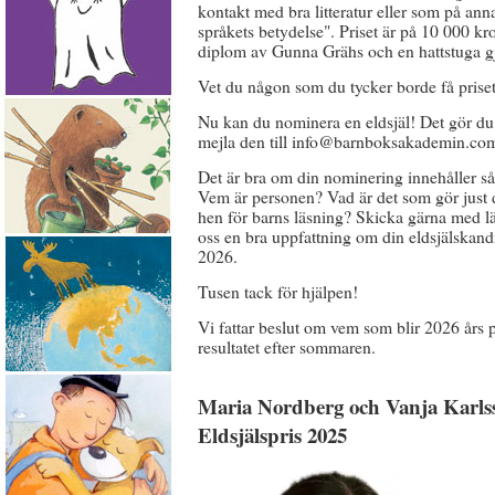
kontakt med bra litteratur eller som på annat
språkets betydelse". Priset är på 10 000 kro
diplom av Gunna Grähs och en hattstuga g
Vet du någon som du tycker borde få prise
Nu kan du nominera en eldsjäl! Det gör du
mejla den till info@barnboksakademin.co
Det är bra om din nominering innehåller så 
Vem är personen? Vad är det som gör just d
hen för barns läsning? Skicka gärna med länka
oss en bra uppfattning om din eldsjälskand
2026.
Tusen tack för hjälpen!
Vi fattar beslut om vem som blir 2026 års p
resultatet efter sommaren.
Maria Nordberg och Vanja Karls
Eldsjälspris 2025