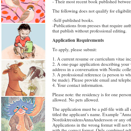
- Their most recent book published betwee
The following does not qualify for eligibilit
-Self-published books.
-Publications from presses that require auth
that publish without professional editing.
Application Requirements
To apply, please submit:
1. A current resume or curriculum vitae inc
2. A one-page application describing your
address in a conversation with Nordic colle
3. A professional reference (a person to w
be made). Please provide email and telep
4. Your contact information.
Please note: the residency is for one pers
allowed. No pets allowed.
The application must be a pdf-file with all
titled the applicant’s name. Example ”Anna
NordisktresidensAnnaAndersson or any oth
Applications in the wrong format will not 
with the correct format. Only combined p