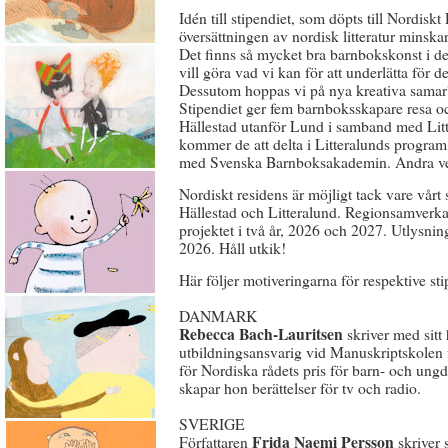
Idén till stipendiet, som döpts till Nordisk
översättningen av nordisk litteratur minskar
Det finns så mycket bra barnbokskonst i d
vill göra vad vi kan för att underlätta för d
Dessutom hoppas vi på nya kreativa samar
Stipendiet ger fem barnboksskapare resa o
Hällestad utanför Lund i samband med Lit
kommer de att delta i Litteralunds program 
med Svenska Barnboksakademin. Andra veck
Nordiskt residens är möjligt tack vare vår
Hällestad och Litteralund. Regionsamverka
projektet i två år, 2026 och 2027. Utlysnin
2026. Håll utkik!
Här följer motiveringarna för respektive sti
DANMARK
Rebecca Bach-Lauritsen
skriver med sitt
utbildningsansvarig vid Manuskriptskolen 
för Nordiska rådets pris för barn- och ungdo
skapar hon berättelser för tv och radio.
SVERIGE
Frida Naemi Persson
Författaren
skriver 