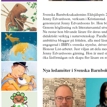
Svenska Barnboksakademins Eldsjälspris 20
Jenny Edvardsson, verksam i Kristianstad.
genomsyrat Jenny Edvardssons liv. Hon bör
Genom högläsning och litteratursamtal utv
Nu rustar hon blivande lärare för deras un
didaktiskt verktyg i naturvetenskap. Paralle
ambitiösa bloggar på fritiden, alla med läsn
engagerad i IBBY:s svenska styrelse, driver
Honour List-arbetet. Just viljan att dela m
Jenny Edvardssons gärning. Hon är med sit
öka läsförmågan och skapa fler läsare en m
Nya ledamöter i Svenska Barnb