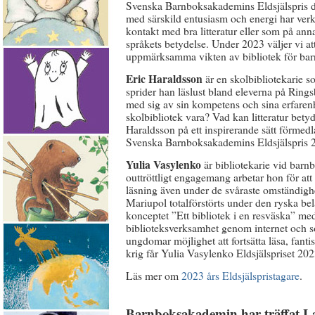
Svenska Barnboksakademins Eldsjälspris del
med särskild entusiasm och energi har ver
kontakt med bra litteratur eller som på annat
språkets betydelse. Under 2023 väljer vi att
uppmärksamma vikten av bibliotek för barn
Eric Haraldsson
är en skolbibliotekarie s
sprider han läslust bland eleverna på Rings
med sig av sin kompetens och sina erfarenh
skolbibliotek vara? Vad kan litteratur bety
Haraldsson på ett inspirerande sätt förmed
Svenska Barnboksakademins Eldsjälspris 
Yulia Vasylenko
är bibliotekarie vid barnb
outtröttligt engagemang arbetar hon för att
läsning även under de svåraste omständigh
Mariupol totalförstörts under den ryska b
konceptet ”Ett bibliotek i en resväska” med 
biblioteksverksamhet genom internet och so
ungdomar möjlighet att fortsätta läsa, fan
krig får Yulia Vasylenko Eldsjälspriset 202
Läs mer om
2023 års Eldsjälspristagare
.
Barnboksakademin har träffat L