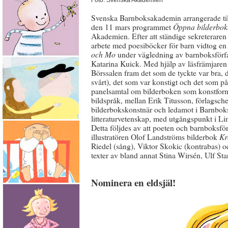
Foto: Svenska Akademien
Svenska Barnboksakademin arrangerade 
den 11 mars programmet
Öppna bilderbok
Akademien. Efter att ständige sekreterar
arbete med poesiböcker för barn vidtog 
och Mo
under vägledning av barnboksförfa
Katarina Kuick. Med hjälp av läsfrämjare
Börssalen fram det som de tyckte var bra, de
svårt), det som var konstigt och det som på
panelsamtal om bilderboken som konstform
bildspråk, mellan Erik Titusson, förlagsche
bilderbokskonstnär och ledamot i Barnboks
litteraturvetenskap, med utgångspunkt i 
Detta följdes av att poeten och barnboksfö
illustratören Olof Landströms bilderbok
Kr
Riedel (sång), Viktor Skokic (kontrabas) o
texter av bland annat Stina Wirsén, Ulf St
Nominera en eldsjäl!