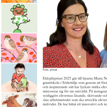
Foto: privat
Eldsjälspriset 2025 går till lärarna Maria 
grundskola i Södertälje som genom att föra 
och inspirerande sätt har lyckats stärka ele
intresserar sig för sin omvärld. På insta
synliggörs elevernas läsande, skrivande och
sina arbetsmetoder som ska utveckla elever
individer. De har hittat ett innovativt och 