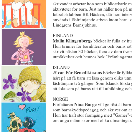
skrivandet arbetar hon som bibliotekarie 
aktiviteter för barn. Just nu håller hon på
fotbollsklubben BK Häcken, där hon interv
används i läsfrämjande arbete inom barn-
Lindgrens Barnsjukhus.
FINLAND
Malin Klingenbergs
böcker är fulla av hu
Hon brinner för barnlitteratur och barns rät
skrivit nästan 30 böcker, flera av dem översa
utmärkelser och hennes bok "Främlingarna
ISLAND
Ævar Þór Benediktssons
böcker är fylld
hårt på att få barn att läsa genom olika 
läsfrämjare två gånger. Som Islands först
att fokusera på barns rätt till utbildning och
NORGE
Nina Borge
Författaren
vill ge röst åt bar
som barnskyddspedagog och skriver om äm
Hon har haft stor framgång med "Gamer"-tri
om unga människor med olika utmaningar.