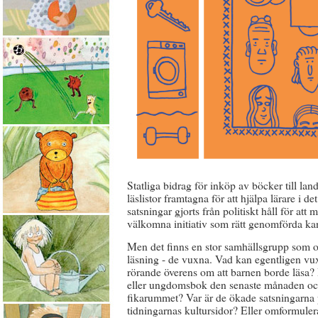
Statliga bidrag för inköp av böcker till lan
läslistor framtagna för att hjälpa lärare i de
satsningar gjorts från politiskt håll för at
välkomna initiativ som rätt genomförda kan 
Men det finns en stor samhällsgrupp som o
läsning - de vuxna. Vad kan egentligen vu
rörande överens om att barnen borde läsa? 
eller ungdomsbok den senaste månaden och 
fikarummet? Var är de ökade satsningarna p
tidningarnas kultursidor? Eller omformulera