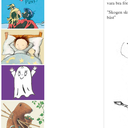
vara bra för
"Skogen sku
bäst"