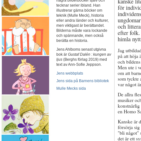
kanske lit
några bilderböcker själv och
tecknar serier ibland. Han
för indivi
illustrerar gärna böcker om
individens
teknik (Mulle Meck), historia
ungdomar g
eller andra länder och kulturer,
och litter
men viktigast är berättandet.
Bilderna måste vara lockande
efter folk
och spännande, men också
himla nytt
berätta en historia.
Jag utbildad
Jens Ahlboms senast utgivna
bok är
Gustaf Dalén : kungen av
på att höja
ljus
(Berghs förlag 2019) med
och bildens 
text av Ann-Sofie Jeppson.
Men ute i v
om att barne
Jens webbplats
som tyckte a
Jens sida på Barnens bibliotek
var något än
Mulle Mecks sida
De allra fle
musiker och
konstnärlig 
en Homo Sa
Kanske är d
försörja sig
"bli något" 
det är ett 