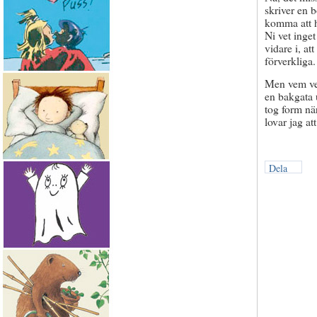
skriver en 
komma att h
Ni vet inget
vidare i, at
förverkliga
Men vem vet
en bakgata 
tog form nä
lovar jag att
Dela