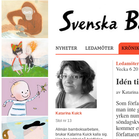
Ledamöter
Vecka 6 20
Idén t
av Katarina
Som förfat
man inte 
Katarina Kuick
yrken nume
söndagskv
Stol nr 13
kommer et
Allmän barnboksarbetare,
författare
brukar Katarina Kuick kalla sig.