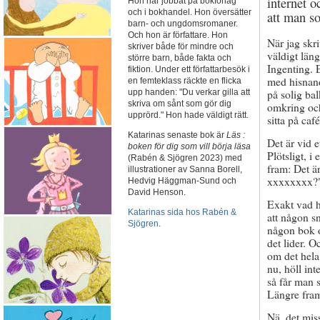
internet o
Hon har jobbat på bokförlag
och i bokhandel. Hon översätter
att man so
barn- och ungdomsromaner.
Och hon är författare. Hon
När jag skri
skriver både för mindre och
väldigt län
större barn, både fakta och
Ingenting. 
fiktion. Under ett författarbesök i
med hisnand
en femteklass räckte en flicka
på solig ba
upp handen: "Du verkar gilla att
skriva om sånt som gör dig
omkring och
upprörd." Hon hade väldigt rätt.
sitta på caf
Katarinas senaste bok är
Läs :
Det är vid e
boken för dig som vill börja läsa
Plötsligt, i
(Rabén & Sjögren 2023) med
fram: Det ä
illustrationer av Sanna Borell,
xxxxxxxx?
Hedvig Häggman-Sund och
David Henson.
Exakt vad ha
Katarinas sida hos Rabén &
att någon sn
Sjögren
.
någon bok o
det lider. O
om det hela
nu, höll in
så får man s
Längre fram 
Nä, det miss