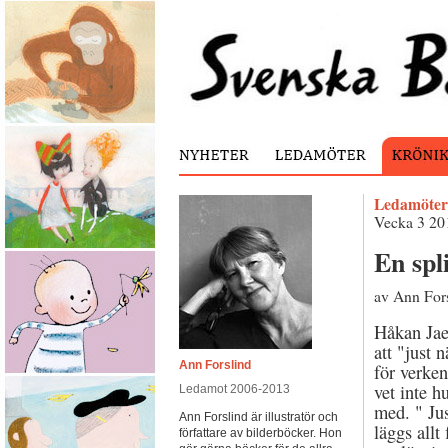
Ledamöter
Vecka 3 20
En spl
av Ann For
Håkan Jae
att "just 
Ann Forslind
för verken
vet inte h
Ledamot 2006-2013
med. " Jus
Ann Forslind är illustratör och
läggs allt 
författare av bilderböcker. Hon