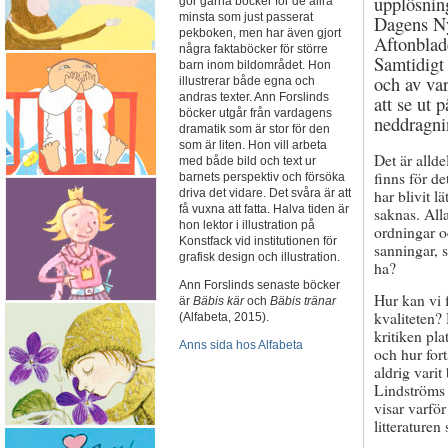
upplösnin
gör gärna böcker för de allra
minsta som just passerat
Dagens Ny
pekboken, men har även gjort
Aftonblad
några faktaböcker för större
Samtidigt 
barn inom bildområdet. Hon
och av va
illustrerar både egna och
andras texter. Ann Forslinds
att se ut 
böcker utgår från vardagens
neddragni
dramatik som är stor för den
som är liten. Hon vill arbeta
Det är allde
med både bild och text ur
finns för d
barnets perspektiv och försöka
har blivit l
driva det vidare. Det svåra är att
få vuxna att fatta. Halva tiden är
saknas. Alla
hon lektor i illustration på
ordningar oc
Konstfack vid institutionen för
sanningar, 
grafisk design och illustration.
ha?
Ann Forslinds senaste böcker
Hur kan vi f
är
Bäbis kär
och
Bäbis tränar
kvaliteten?
(Alfabeta, 2015).
kritiken pla
Anns sida hos Alfabeta
och hur for
aldrig vari
Lindströms 
visar varfö
litteraturen