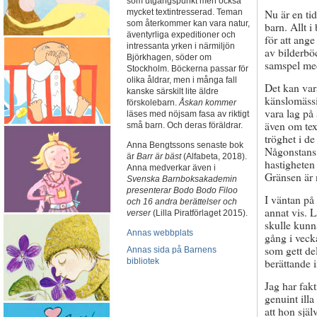
som utgångspunkt men också
Nu är en tid
mycket textintresserad. Teman
som återkommer kan vara natur,
barn. Allt i
äventyrliga expeditioner och
för att ange
intressanta yrken i närmiljön
av bilderböc
Björkhagen, söder om
samspel med 
Stockholm. Böckerna passar för
olika åldrar, men i många fall
Det kan var
kanske särskilt lite äldre
känslomässig
förskolebarn.
Åskan kommer
vara lag på
läses med nöjsam fasa av riktigt
även om tex
små barn. Och deras föräldrar.
tröghet i de
Anna Bengtssons senaste bok
Någonstans 
är
Barr är bäst
(Alfabeta, 2018).
hastigheten 
Anna medverkar även i
Gränsen är 
Svenska Barnboksakademin
presenterar Bodo Bodo Filoo
I väntan på
och 16 andra berättelser och
annat vis. 
verser
(Lilla Piratförlaget 2015).
skulle kunn
Annas webbplats
gång i veck
som gett de
Annas sida på Barnens
berättande i
bibliotek
Jag har fak
genuint ill
att hon sjä