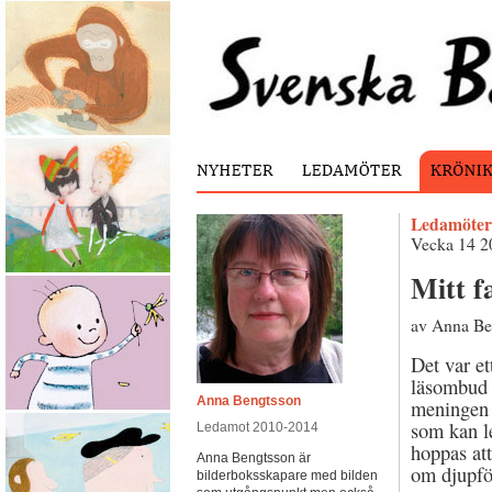
Ledamöter
Vecka 14 2
Mitt f
av Anna Be
Det var et
läsombud i
Anna Bengtsson
meningen 
som kan le
Ledamot 2010-2014
hoppas att
Anna Bengtsson är
om djupför
bilderboksskapare med bilden