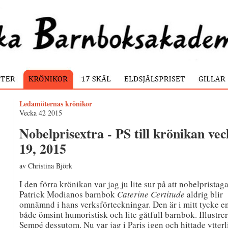
Ledamöternas krönikor
Vecka 42 2015
Nobelprisextra - PS till krönikan ve
19, 2015
av Christina Björk
I den förra krönikan var jag ju lite sur på att nobelpristag
Patrick Modianos barnbok
Caterine Certitude
aldrig blir
omnämnd i hans verksförteckningar. Den är i mitt tycke e
både ömsint humoristisk och lite gåtfull barnbok. Illustre
Sempé dessutom. Nu var jag i Paris igen och hittade ytterl