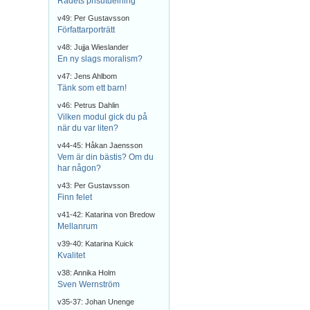
Rådets prisutdelning
v49: Per Gustavsson
Författarporträtt
v48: Jujja Wieslander
En ny slags moralism?
v47: Jens Ahlbom
Tänk som ett barn!
v46: Petrus Dahlin
Vilken modul gick du på
när du var liten?
v44-45: Håkan Jaensson
Vem är din bästis? Om du
har någon?
v43: Per Gustavsson
Finn felet
v41-42: Katarina von Bredow
Mellanrum
v39-40: Katarina Kuick
Kvalitet
v38: Annika Holm
Sven Wernström
v35-37: Johan Unenge