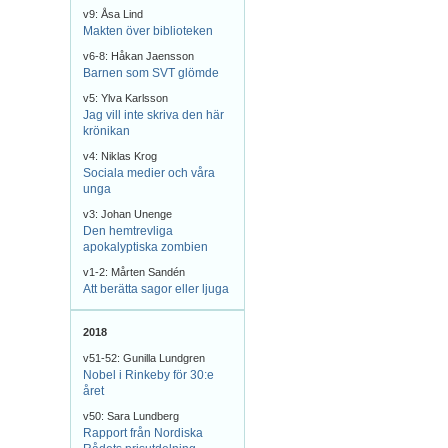
v9: Åsa Lind
Makten över biblioteken
v6-8: Håkan Jaensson
Barnen som SVT glömde
v5: Ylva Karlsson
Jag vill inte skriva den här
krönikan
v4: Niklas Krog
Sociala medier och våra
unga
v3: Johan Unenge
Den hemtrevliga
apokalyptiska zombien
v1-2: Mårten Sandén
Att berätta sagor eller ljuga
2018
v51-52: Gunilla Lundgren
Nobel i Rinkeby för 30:e
året
v50: Sara Lundberg
Rapport från Nordiska