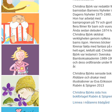
Christina Björk var redaktör f
barnsidan Barnens Nyheter i
Dagens Nyheter 1975-1980.
Hon har arbetat med
barnprogram på TV och gjort
flera filmer för barn och vuxn
Ända sedan debuten 1974 h
Christina Björk skildrat
verkligheten genom nyfikna
barns ögon. Hennes böcker
förenar fakta med fantasi på e
helt eget, lekfullt sätt. Christi
Björk var ledamot i Svenska
Barnboksakademin 1989-19
och dess ordförande under f
år.
Christina Björks senaste bok
Riddare och drakar
med
illustrationer av Eva Eriksson
Rabén & Sjögren 2013
Christina Björks sida hos
bokförlaget Rabén & Sjögre
Linnea i målarens trädgård