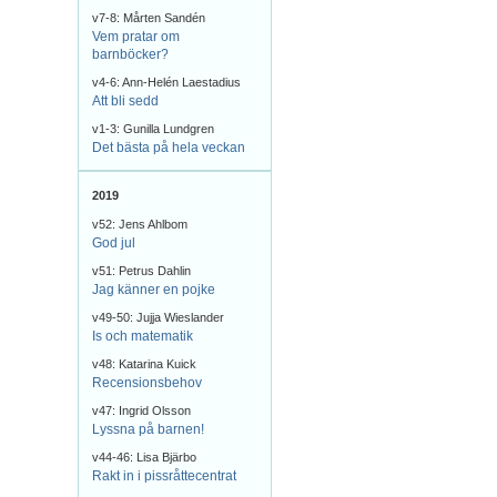
v7-8: Mårten Sandén
Vem pratar om
barnböcker?
v4-6: Ann-Helén Laestadius
Att bli sedd
v1-3: Gunilla Lundgren
Det bästa på hela veckan
2019
v52: Jens Ahlbom
God jul
v51: Petrus Dahlin
Jag känner en pojke
v49-50: Jujja Wieslander
Is och matematik
v48: Katarina Kuick
Recensionsbehov
v47: Ingrid Olsson
Lyssna på barnen!
v44-46: Lisa Bjärbo
Rakt in i pissråttecentrat