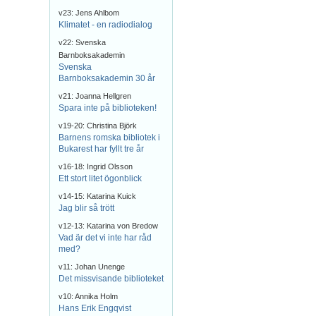
v23: Jens Ahlbom
Klimatet - en radiodialog
v22: Svenska
Barnboksakademin
Svenska
Barnboksakademin 30 år
v21: Joanna Hellgren
Spara inte på biblioteken!
v19-20: Christina Björk
Barnens romska bibliotek i
Bukarest har fyllt tre år
v16-18: Ingrid Olsson
Ett stort litet ögonblick
v14-15: Katarina Kuick
Jag blir så trött
v12-13: Katarina von Bredow
Vad är det vi inte har råd
med?
v11: Johan Unenge
Det missvisande biblioteket
v10: Annika Holm
Hans Erik Engqvist