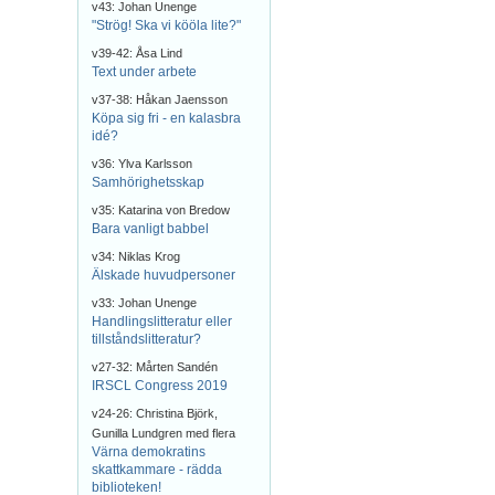
v43: Johan Unenge
"Strög! Ska vi kööla lite?"
v39-42: Åsa Lind
Text under arbete
v37-38: Håkan Jaensson
Köpa sig fri - en kalasbra
idé?
v36: Ylva Karlsson
Samhörighetsskap
v35: Katarina von Bredow
Bara vanligt babbel
v34: Niklas Krog
Älskade huvudpersoner
v33: Johan Unenge
Handlingslitteratur eller
tillståndslitteratur?
v27-32: Mårten Sandén
IRSCL Congress 2019
v24-26: Christina Björk,
Gunilla Lundgren med flera
Värna demokratins
skattkammare - rädda
biblioteken!