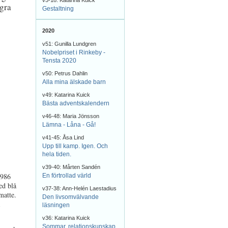
v5-18: Katarina Kuick
gra
Gestaltning
2020
v51: Gunilla Lundgren
Nobelpriset i Rinkeby -
Tensta 2020
v50: Petrus Dahlin
Alla mina älskade barn
v49: Katarina Kuick
Bästa adventskalendern
v46-48: Maria Jönsson
Lämna - Låna - Gå!
v41-45: Åsa Lind
Upp till kamp. Igen. Och
hela tiden.
v39-40: Mårten Sandén
1986
En förtrollad värld
ed blå
v37-38: Ann-Helén Laestadius
matte.
Den livsomvälvande
läsningen
v36: Katarina Kuick
Sommar, relationskunskap