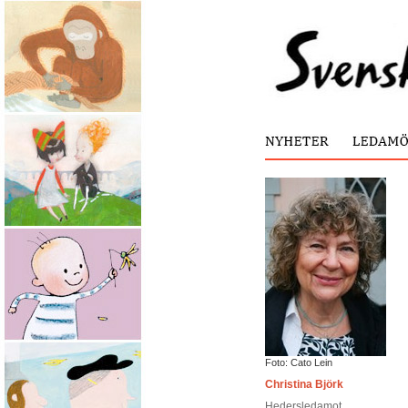
Foto: Cato Lein
Christina Björk
Hedersledamot