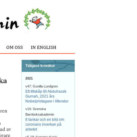
Tidigare krönikor
cka
2021
v47: Gunilla Lundgren
Ett tittskåp till Abdulrazak
Gurnah, 2021 års
Nobelpristagare i litteratur
aren
v19: Svenska
Barnboksakademin
8 tankar och en bild om
n
coronans inverkan på
rad av
arbetet
igare