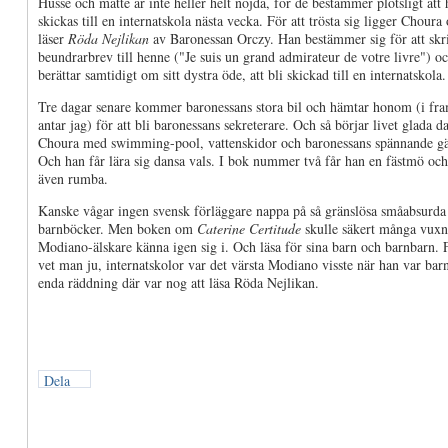
Husse och matte är inte heller helt nöjda, för de bestämmer plötsligt att
skickas till en internatskola nästa vecka. För att trösta sig ligger Choura
läser
Röda Nejlikan
av Baronessan Orczy. Han bestämmer sig för att skri
beundrarbrev till henne ("Je suis un grand admirateur de votre livre") o
berättar samtidigt om sitt dystra öde, att bli skickad till en internatskola.
Tre dagar senare kommer baronessans stora bil och hämtar honom (i fra
antar jag) för att bli baronessans sekreterare. Och så börjar livet glada d
Choura med swimming-pool, vattenskidor och baronessans spännande gä
Och han får lära sig dansa vals. I bok nummer två får han en fästmö och 
även rumba.
Kanske vågar ingen svensk förläggare nappa på så gränslösa småabsurda
barnböcker. Men boken om
Caterine Certitude
skulle säkert många vuxn
Modiano-älskare känna igen sig i. Och läsa för sina barn och barnbarn. F
vet man ju, internatskolor var det värsta Modiano visste när han var bar
enda räddning där var nog att läsa Röda Nejlikan.
Dela