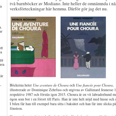
två barnböcker av Modiano. Inte heller de omnämnda i nå
ör
verksförteckningar här hemma. Därför gör jag det nu.
a.
ar
tt
na
99
lera
 är
,
Böckerna heter
Une aventure de Choura
och
Une fiancée pour Choura
,
illustrerade av Dominique Zehrfuss och utgivna av Gallimard Jeunesse 
respektive 1987 och förstås igen 2015. Choura är en vit labradorhund m
ögon som bor i en förort till Paris. Han är inte helt nöjd med husse och 
n
I bilen får han till exempel bara sitta i baksätet och han får inte slicka på
fönstren.