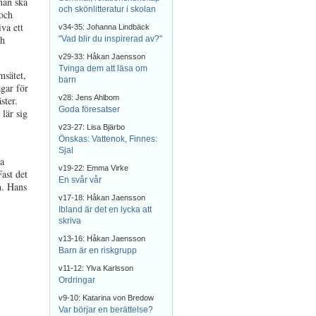
 han ska
och skönlitteratur i skolan
 och
va ett
v34-35: Johanna Lindbäck
ch
"Vad blir du inspirerad av?"
v29-33: Håkan Jaensson
Tvinga dem att läsa om
msätet,
barn
agar för
v28: Jens Ahlbom
ster.
Goda föresatser
lär sig
v23-27: Lisa Bjärbo
Önskas: Vattenok, Finnes:
Sjal
a
v19-22: Emma Virke
ast det
En svår vår
n. Hans
v17-18: Håkan Jaensson
Ibland är det en lycka att
skriva
v13-16: Håkan Jaensson
Barn är en riskgrupp
v11-12: Ylva Karlsson
Ordringar
v9-10: Katarina von Bredow
Var börjar en berättelse?