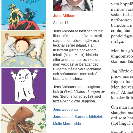
vara hopplös
närmre vara
sedan fick 
Jens Ahlbom
närförorten
Stol nr 17
barndom, nä
coola, utan
Jens Ahlbom är först och främst
pendeltågsst
illustratör, men har även skrivit
i fråga.
några bilderböcker själv och
tecknar serier ibland. Han
Men hur gö
illustrerar gärna böcker om
ungdomsboks
teknik (Mulle Meck), historia
eller andra länder och kulturer,
ska man låta
men viktigast är berättandet.
Bilderna måste vara lockande
Jag hörde 
och spännande, men också
prisvinnare
berätta en historia.
frågar ofta 
Men det vet 
Jens Ahlboms senast utgivna
det." Äkthe
bok är
Gustaf Dalén : kungen av
känslor är 
ljus
(Berghs förlag 2019) med
text av Ann-Sofie Jeppson.
Om man nu ä
Jens webbplats
slangbetonat
ord som har 
Jens sida på Barnens bibliotek
(apfåniga? r
Mulle Mecks sida
Framför all