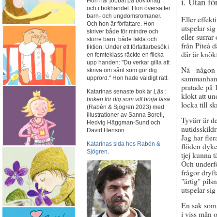
i. Utan fö
Hon har jobbat på bokförlag
och i bokhandel. Hon översätter
barn- och ungdomsromaner.
Eller effekt
Och hon är författare. Hon
utspelar si
skriver både för mindre och
eller surrar
större barn, både fakta och
från Piteå d
fiktion. Under ett författarbesök i
där är knökf
en femteklass räckte en flicka
upp handen: "Du verkar gilla att
Nä - någon s
skriva om sånt som gör dig
sammanhang 
upprörd." Hon hade väldigt rätt.
pratade på 1
Katarinas senaste bok är
Läs :
klokt att u
boken för dig som vill börja läsa
locka till sk
(Rabén & Sjögren 2023) med
illustrationer av Sanna Borell,
Tyvärr är det
Hedvig Häggman-Sund och
nutidsskild
David Henson.
Jag har fle
Katarinas sida hos Rabén &
flöden dyke
Sjögren
.
tjej kunna t
Och underfö
frågor dryft
"ärtig" pils
utspelar sig
En sak som j
i viss mån 