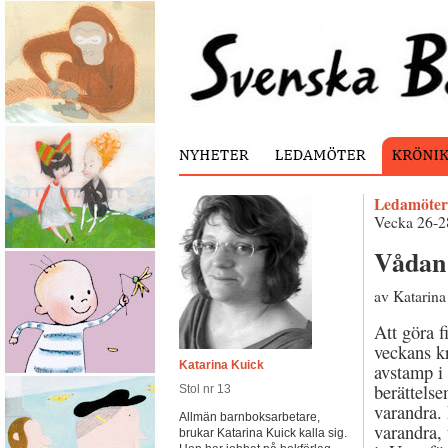
Ledamöter
Vecka 26-2
Vådan 
av Katarina
Att göra f
veckans k
Katarina Kuick
avstamp i 
berättelse
Stol nr 13
varandra.
Allmän barnboksarbetare,
varandra, 
brukar Katarina Kuick kalla sig.