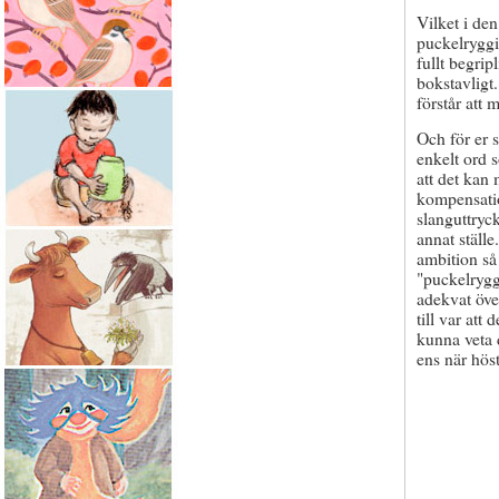
Vilket i den
puckelryggi
fullt begrip
bokstavligt.
förstår att 
Och för er s
enkelt ord s
att det kan 
kompensatio
slanguttryck
annat ställe
ambition så 
"puckelryggi
adekvat öve
till var att
kunna veta 
ens när hös