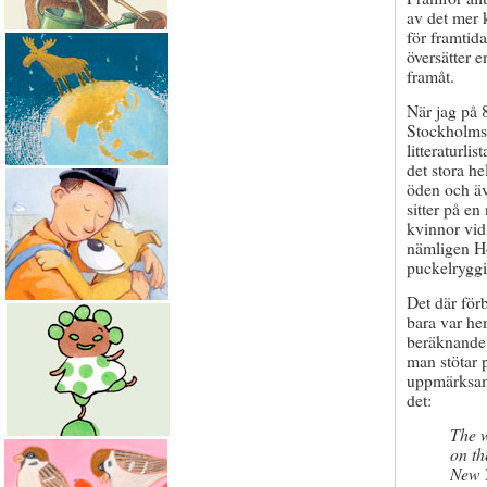
av det mer k
för framtida
översätter 
framåt.
När jag på 8
Stockholms 
litteraturl
det stora he
öden och äv
sitter på e
kvinnor vid
nämligen Ho
puckelryggi
Det där förb
bara var he
beräknande a
man stötar p
uppmärksamh
det:
The w
on th
New Y