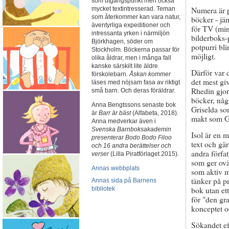
som utgångspunkt men också
Numera är p
mycket textintresserad. Teman
som återkommer kan vara natur,
böcker - jäm
äventyrliga expeditioner och
för TV (mi
intressanta yrken i närmiljön
bilderboks-p
Björkhagen, söder om
potpurri bl
Stockholm. Böckerna passar för
möjligt.
olika åldrar, men i många fall
kanske särskilt lite äldre
Därför var 
förskolebarn.
Åskan kommer
det mest giv
läses med nöjsam fasa av riktigt
Rhedin gjor
små barn. Och deras föräldrar.
böcker, någ
Anna Bengtssons senaste bok
Griselda so
är
Barr är bäst
(Alfabeta, 2018).
makt som Gri
Anna medverkar även i
Svenska Barnboksakademin
Isol är en 
presenterar Bodo Bodo Filoo
text och gä
och 16 andra berättelser och
andra förfa
verser
(Lilla Piratförlaget 2015).
som ger ovä
Annas webbplats
som aktiv m
tänker på p
Annas sida på Barnens
bok utan ett
bibliotek
för "den gr
konceptet o
Sökandet eft