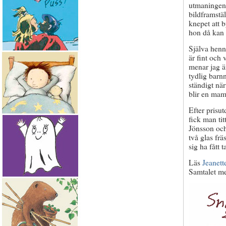
utmaningen 
bildframstäl
knepet att 
hon då kan 
Själva henne
är fint och 
menar jag ä
tydlig barn
ständigt nä
blir en mam
Efter prisut
fick man tit
Jönsson och
två glas frä
sig ha fått 
Läs
Jeanett
Samtalet me