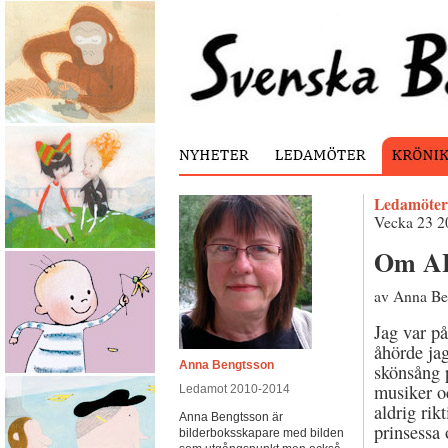
Ledamöter
Vecka 23 2
Om AL
av Anna Be
Jag var p
åhörde jag
Anna Bengtsson
skönsång 
musiker oc
Ledamot 2010-2014
aldrig rikt
Anna Bengtsson är
prinsessa 
bilderboksskapare med bilden