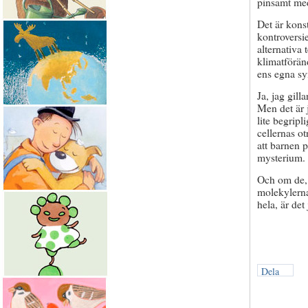
pinsamt me
Det är kons
kontroversie
alternativa 
klimatförän
ens egna sy
Ja, jag gill
Men det är j
lite begripl
cellernas ot
att barnen 
mysterium.
Och om de, 
molekylerna
hela, är det
Dela