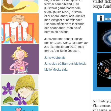
stället fi
några bilderböcker själv och
tecknar serier ibland. Han
börja fund
illustrerar gärna böcker om
teknik (Mulle Meck), historia
eller andra länder och kulturer,
men viktigast är berättandet.
Bilderna måste vara lockande
och spännande, men också
berätta en historia.
Jens Ahlboms senast utgivna
bok är
Gustaf Dalén : kungen av
ljus
(Berghs förlag 2019) med
text av Ann-Sofie Jeppson.
Jens webbplats
Jens sida på Barnens bibliotek
Mulle Mecks sida
Nu hade jag 
Planeternas
väggarna, o