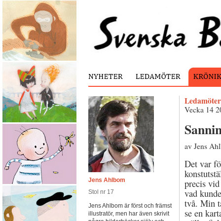
Ledamöter
Vecka 14 2
Sannin
av Jens Ah
Det var fö
konstutstä
Jens Ahlbom
precis vid
vad kunde 
Stol nr 17
två. Min t
Jens Ahlbom är först och främst
se en kart
illustratör, men har även skrivit