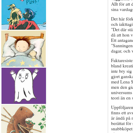
Allt för att
sina vardag
Det här för
och iakttagi
"Det där st
då att hon 
Ett antagand
"Sanningen 
dagar, och 
Faktaresist
bland kreati
inte bry sig
gjort gansk
med Lena St
men den gic
universums
teori än en 
Uppföljaren
finns ett av
är ändå på 
berättat för
snabbköpet 