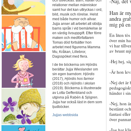
-Naj, det 
och utvecklas. Barn, växter och
relationer mellan människor
samt hur det kan uttryckas i ord,
Han är myc
bild, musik och rörelse. Helst
andra grab
med både humor och allvar.
mig på en 
Jujja anser att arbetet att stödja
barns språk i vid bemärkelse är
en värdig livsuppgift. Efter förre
En liten tö
maken och medförfattaren
över min ha
Tomas död fortsätter hon
vi har till
arbetet med figurerna Mamma
av brunt mj
Mu, Kråkan, Lillebror,
Dagsspöket med flera.
-Hej hej, s
I de tre böckerna om Hjördis
berättar Jujja Wieslander om
-Är hon lev
sin egen barndom:
Hjördis
(2017),
Hjördis hos farmor
-Nej det är
(2018) och
Hjördis i skolan
pedagogiskt 
(2019). Böckerna ä illustrerade
händer i sin
av Lotta Geffenbland och
utgivna på Rabén & Sjögren.
Jujja har också läst in dem som
-Nej, hon är
ljudböcker.
bestämt och
fantasi elle
Jujjas webbsida
över pannan
-Jag har kli