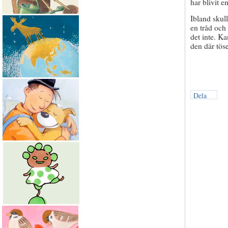
har blivit e
Ibland skull
en tråd och 
det inte. K
den där töse
Dela