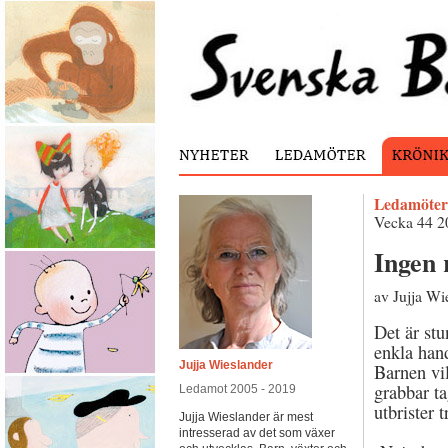
Ledamöter
Vecka 44 2
Ingen 
av Jujja Wi
Det är stu
enkla han
Jujja Wieslander
Barnen vil
grabbar t
Ledamot 2005 - 2019
utbrister 
Jujja Wieslander är mest
intresserad av det som växer