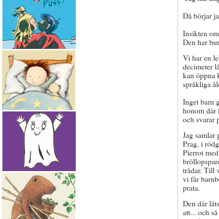
Då börjar ja
Insikten om 
Den har bur
Vi har en l
decimeter l
kan öppna k
språkliga ål
Inget barn 
honom där h
och svarar p
Jag samlar 
Prag, i rödg
Pierrot med
bröllopspar
trådar. Till
vi får barn
prata.
Den där låts
att... och s